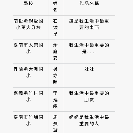
學校
姓
作品名稱
名
南投縣親愛國
石
錢是我生活中最重
小萬大分校
焌
要的東西
呈
臺南市太康國
余
我生活中最重要的
小
庭
是......
安
宜蘭縣大洲國
吳
妹妹
小
亦
晴
嘉義縣竹村國
李
我生活中最重要的
小
建
朋友
霖
臺南市竹埔國
周
奶奶是我生活中最
小
姵
重要的人
璇