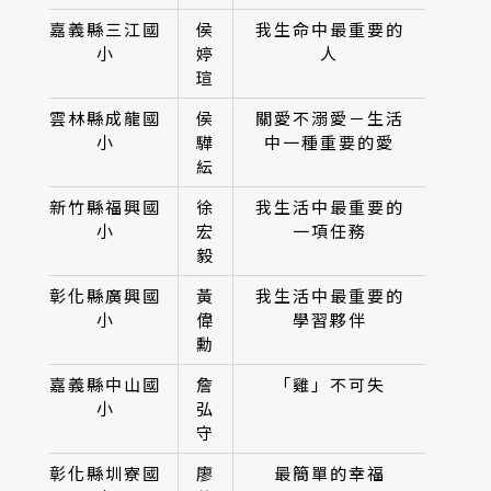
嘉義縣三江國
侯
我生命中最重要的
小
婷
人
瑄
雲林縣成龍國
侯
關愛不溺愛－生活
小
驊
中一種重要的愛
紜
新竹縣福興國
徐
我生活中最重要的
小
宏
一項任務
毅
彰化縣廣興國
黃
我生活中最重要的
小
偉
學習夥伴
勳
嘉義縣中山國
詹
「雞」不可失
小
弘
守
彰化縣圳寮國
廖
最簡單的幸福