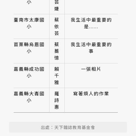
小
芸
婕
臺南市太康國
蔡
我生活中最重要的
小
依
是......
芸
苗栗縣烏眉國
蔡
我生活中最重要的
小
蕎
事
憶
嘉義縣成功國
賴
一張相片
小
千
雅
嘉義縣大崙國
羅
寫著煩人的作業
小
詩
惠
出處：天下雜誌教育基金會