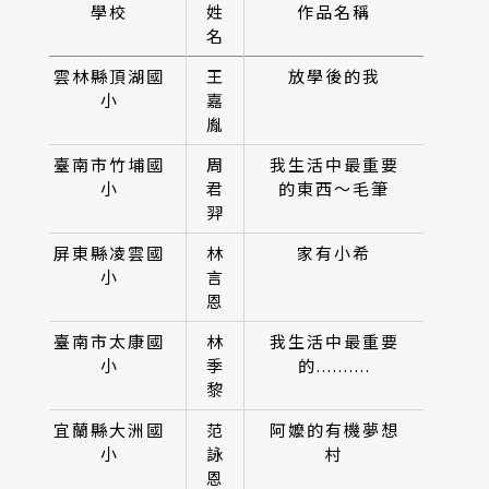
學校
姓
作品名稱
名
雲林縣頂湖國
王
放學後的我
小
嘉
胤
臺南市竹埔國
周
我生活中最重要
小
君
的東西～毛筆
羿
屏東縣凌雲國
林
家有小希
小
言
恩
臺南市太康國
林
我生活中最重要
小
季
的..........
黎
宜蘭縣大洲國
范
阿嬤的有機夢想
小
詠
村
恩