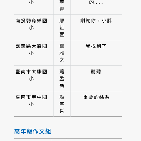
小
苹
的......
睿
南投縣育樂國
廖
謝謝你，小胖
小
芷
萱
嘉義縣大崙國
鄭
我找到了
小
雅
之
臺南市太康國
蕭
聽聽
小
孟
薪
臺南市甲中國
顏
重要的媽媽
小
宇
哲
高年級作文組