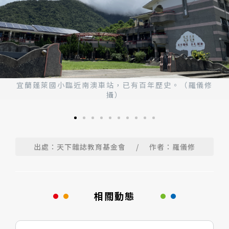
宜蘭蓬萊國小臨近南澳車站，已有百年歷史。（羅儀修
攝）
出處：天下雜誌教育基金會
/
作者：羅儀修
相關動態