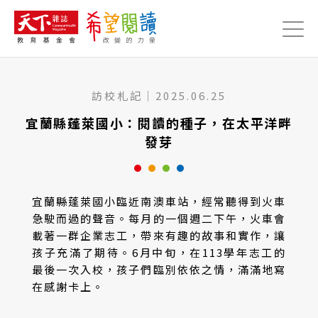
Jump to Main content
Jump to Navigation
訪校札記
｜
2025.06.25
宜蘭縣蓬萊國小：閱讀的種子，在太平洋畔
發芽
宜蘭縣蓬萊國小臨近南澳車站，經常聽得到火車
急駛而過的聲音。每月的一個週二下午，火車會
載著一群企業志工，帶來有趣的故事和實作，讓
孩子充滿了期待。6月中旬，在113學年志工的
最後一次入校，孩子們臨別依依之情，滿滿地寫
在感謝卡上。