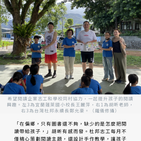
希望閱讀企業志工和學校同村協力，一起提升孩子的閱讀
興趣。左3為宜蘭蓬萊國小校長王麗萍，右1為胡昕老師，
右3為台灣杜邦永續長鄭允豪。（羅儀修攝）
「在偏鄉，只有圖書還不夠，缺少的是怎麼把閱
讀帶給孩子，」胡昕有感而發。杜邦志工每月不
僅精心策劃閱讀主題，還設計手作教學，讓孩子