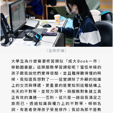
（溫佩妤攝）
大學生為什麼需要修習類似「成大Book一市：
移動圖書館」這類服務學習課程呢？當低年級的
孩子跟我說他們覺得很酷，並且難得聽得懂的時
候，我知道我想對了──這堂課除了外顯的知識
上的交流與傳遞，更重要的是覺知到這種結構上
先天的不對等，並努力弭平，與服務對象建立真
正有效的溝通──否則，這只是一趟自我滿足之
旅而已，透過知識與權力上的不對等，傾倒名
詞，有甚者使得孩子受挫排斥；我認為那不是教