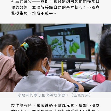
引玉的篝火──意即，我只是想勾起他們接觸自
然的興趣，並理解接觸自然的基本核心：不隨意
驚擾生態、垃圾不離手。
小朋友們專心且快樂地學習。（溫佩妤攝）
製作簡報時，試著透過手繪風元素，增加小朋友