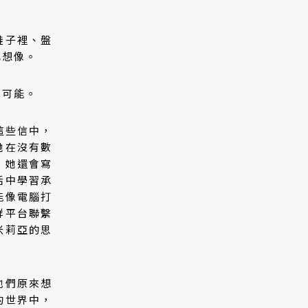
鞋子裡、盤
己想像。
種可能。
這些信中，
她在沒有數
，她還會寫
活中學習承
能像電腦打
群平台聯繫
米莉亞的思
他們原來想
的世界中，