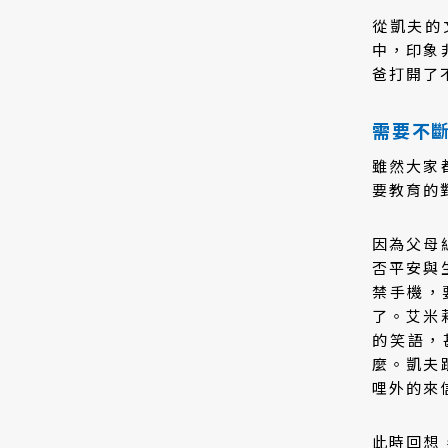
從凱夫的
中，印象
爸打開了
需要不
雖然大家
要教育的
因為父母
否平安與
禁手機，
了。艾米
的笑語，
麼。凱夫
哩外的來
此時回想