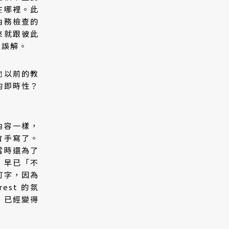
在哪裡。此
內務檢查的
來就跟彼此
生誤解。
他以前的教
的即時性？
內容一樣，
會手寫了。
當時還為了
，早已「不
打字，因為
st 的氛
，已經變得