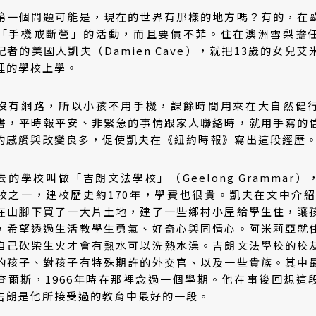
第一個問題可能是，現在的世界有那樣的地方嗎？有的，在
「手機戒斷營」的活動，而且要價不菲。住在澳洲雪梨擔
者的美國人凱夫（Damien Cave），就把13歲的女兒
裡的學校上學。
沒有網路，所以小孩不用手機，課餘時間用來在大自然健
書，平時報平安、非緊急的事情跟家人聯絡時，就用手寫的
的感觸與改變良多，促使凱夫在《紐約時報》寫出這段經歷
的學校叫做「吉朗文法學校」（Geelong Grammar
校之一，建校歷史約170年，學費也很貴。凱夫在文中介紹，
在山腳下買了一大片土地，建了一些鄉村小屋給學生住，讓
，希望透過生活教學生勇氣、好奇心與同情心。阿米莉亞就
自己砍柴生火才會有熱水可以洗熱水澡。吉朗文法學校的校
的孩子、對孩子有特殊期許的外交官、以及一些貴族。其中
查爾斯，1966年時在那裡念過一個學期。他在事後回想這
吉朗是他所接受過的教育中最好的一段。