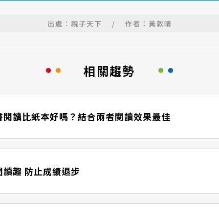
出處：親子天下
/
作者：黃敦晴
相關趨勢
書閱讀比紙本好嗎？結合兩者閱讀效果最佳
閱讀趣 防止成績退步