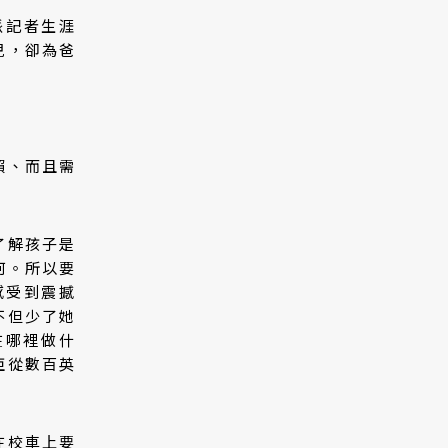
派記者生涯
兒，卻為爸
賴、而且需
了解孩子是
何。所以要
感受到震撼
不但少了她
在哪裡做什
亞從數百英
在校車上要