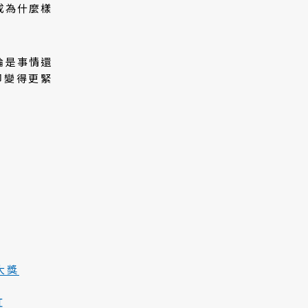
成為什麼樣
論是事情還
卻變得更緊
大獎
紅