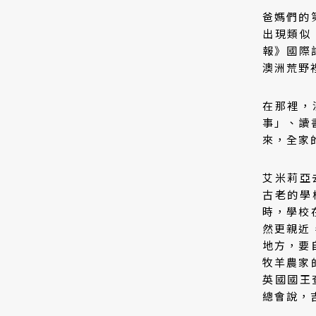
爸媽們的
出現類似
報》國際記
澳洲荒野
在那裡，
事」、讀
來，全家
艾米莉亞去
古老的學
時，學校
然更親近
地方，要
牧羊農家
英國國王
總會說，