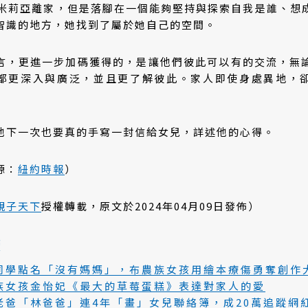
艾米莉亞離家，但是落腳在一個能夠堅持與探索自我是誰、想
智識的地方，她找到了屬於她自己的空間。
言，更進一步加碼獲得的，是讓他們彼此可以有的交流，無
都更深入與廣泛，並且更了解彼此。家人即使身處異地，
他下一次也要真的手寫一封信給女兒，詳述他的心得。
源：
紐約時報
）
親子天下
授權轉載，原文於2024年04月09日發佈）
讀
同學點名「沒有媽媽」，布農族女孩用繪本療傷勇奪創作
族女孩金怡妃《最大的草莓蛋糕》表達對家人的愛
老爸「林爸爸」連4年「畫」女兒聯絡簿，成20萬追蹤網