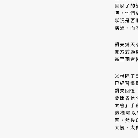
回家了的
時，他們
狀況是否
溝通、而
凱夫幾天
養方式過
甚至兩者
父母除了
已經習慣
凱夫回憶
要節省信
太會」手
這樣可以
圍，然後
太慢、太