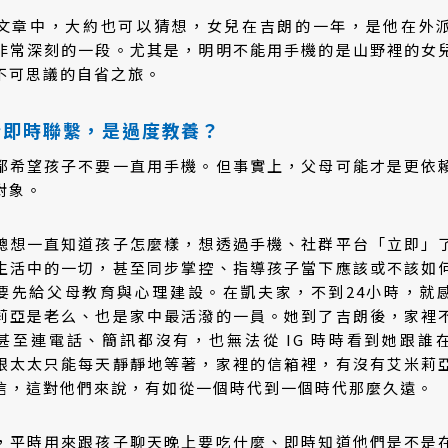
文章中，大約也可以猜想，女兒在吉朗的一年，是他在外
非常深刻的一段。尤其是，明明不能用手機的是山野裡的女
不可思議的自省之旅。
斷即時聯繫，是過度教養？
都希望孩子不要一直用手機。但事實上，父母可能才是更依
對象。
總想一直知道孩子怎麼樣，想透過手機、社群平台「立即」
生活中的一切，甚至同步掌控、指導孩子當下應該或不該如
要先給父母教育與心理建設。在凱夫家，不到24小時，就
莉亞是老么、也是家中最活潑的一員。她到了吉朗後，家裡
甚至連電話、簡訊都沒有，也無法從 IG 時時看到她跟誰
跟太太只能每天靜靜地等著，家裡的信箱裡，有沒有艾米莉
信，這對他們來說，有如從一個時代到一個時代那麼久遠。
，平時用來跟孩子聊天晚上要吃什麼、即時知道他們是不是