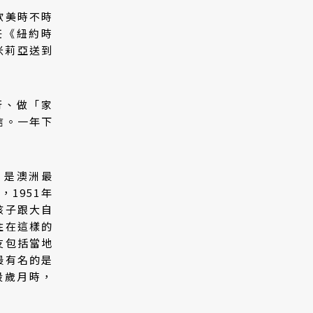
歐美時不時
任《紐約時
艾米莉亞送到
行、做「家
信。一年下
。
），是澳洲最
1951年
孩子跟大自
住在這樣的
友包括當地
最有名的是
段歲月時，