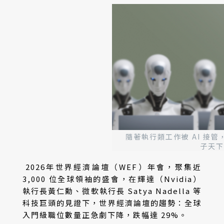
隨著執行類工作被 AI 接
子天下
2026年世界經濟論壇（WEF）年會，聚集近
3,000 位全球領袖的盛會，在輝達（Nvidia）
執行長黃仁勳、微軟執行長 Satya Nadella 等
科技巨頭的見證下，世界經濟論壇的趨勢：全球
入門級職位數量正急劇下降，跌幅達 29%。