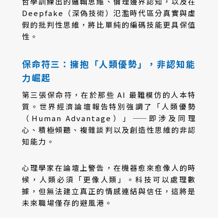
哲學訓練出的邏輯思維、倫理邊界認知，以及在
Deepfake（深偽技術）氾濫時代區分真實與虛
假的批判性思維，將比單純的編碼技能更具保值
性。
保命符三：擁抱「人類優勢」，非認知能
力崛起
第三張保命符，在於那些 AI 最難模仿的人本特
質。世界經濟論壇報告特別強調了「人類優勢
（Human Advantage）」——即涉及同理
心、積極傾聽、複雜談判以及創造性思維的非認
知能力。
心理學家在論壇上警告，在機器愈來愈像人的時
候，人類必須「更像人類」。科技可以處理數
據，但無法建立真正的情感連結與信任，這將是
未來職場僅存的避風港。