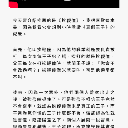
今天要介紹推薦的是《挨鞭僮》，我很喜歡這本
書，因為我看它會想到小時候讀《真假王子》的
感覺。
首先，他叫挨鞭僮，因為他的職業就是要負責被
打，每次淘氣王子犯了錯，挨打的就是挨鞭僮。
父王每次在打挨鞭僮時，就問王子說：「你會不
會改過啊？」挨鞭僮傑米就要叫，可是他通常都
不叫。
後來，因為一次意外，他們兩個人離家出走之
後，被強盜給抓住了。可是強盜不相信王子竟然
不會寫字，就認為挨鞭僮傑米是真正的王子，而
平常淘氣作怪的王子什麼都不會，強盜認為他就
是書僮。陰錯陽差之下，兩個人展開一段冒險。
經過層層犯難後，王子發現，原來挨鞭僮其實是