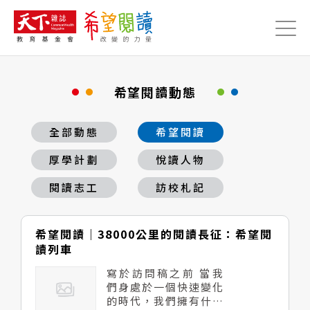
Jump to Main content
Jump to Navigation
希望閱讀動態
全部動態
希望閱讀
厚學計劃
悅讀人物
閱讀志工
訪校札記
希望閱讀｜38000公里的閱讀長征：希望閱
讀列車
寫於訪問稿之前 當我
們身處於一個快速變化
的時代，我們擁有什麼