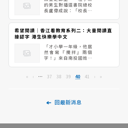
領台灣老師進入香港小
中發掘樂趣，願意自發
的男生對播道書院總校
一張最美麗的文化識別
學教室，觀摩創意的中
學習其他領域的知識，
長盧偉成說：「校長，
證，就是人民的閱讀
文教學、與香港教師座
進而擴大對世界的理解
我的書好悶啊，都沒有
力。當我們發現來自民
談，甚至在離開學校
與認識。 「全球閱讀
圖呢！」盧偉成一看，
間的力量（天下雜誌教
後，台灣老師仍不斷討
能力進展研究」
赫然發現小男生讀的書
育基金會）提出「用閱
希望閱讀｜香江看教育系列二：大量閱讀直
論：「我們可以怎麼
（PIRLS）是由國際
是「關羽」傳記，全是
讀，搭一座希望之橋」
做？」 從香港教改看
接認字 港生快樂學中文
教育成績評價協會
文字沒有圖，小男生其
的想法時，我們了解他
台灣 觀課告一段落之
（International
實讀得津津有味，故意
們所做的是一件會改變
「才小學一年級，他居
後，領隊的中央大學學
Association for the
跟校長「炫耀」，他已
孩 一生的大事；他們
然會寫『攪拌』兩個
習與教學研究所教授柯
Evaluation of
經可以讀文字書了。
所給予的是一對可以讓
字！」來自南投國姓鄉
華葳馬上請老師們回
Educational
播道書院中文課採用香
孩子飛出人生低谷的隱
的小學老師李玉玲不可
饋：「妳看到什麼？」
Achievement ，簡
港大學教育學院研發的
形翅膀。 「希望閱讀
置信地說：「天哪，我
「有什麼感想？」「有
稱IEA）主辦，每5年
「高效識字法」教學，
聯盟」用飽滿的熱情，
快瘋了！」這群香港小
頁面
什麼困難？」「有什麼
«
‹
…
37
38
39
40
41
›
»
舉辦一次。2001年全
小學一年級可認識1千
宏觀的遠見，克服推動
學一年級的學生，沒學
是回去可以馬上做
球共有35個國家參加
5百字、二年級2千5百
閱讀工作初始所造成的
過漢語拼音、不會ㄅㄆ
的？」老師們分組討
評比，香港排名第
字，盧偉成說，這樣的
顛簸與不適，帶起推動
ㄇㄈ，但作文本上工整
論、上台分享。 考察
14；2006年，在全球
識字量已足夠閱讀書
閱讀活動的希望與光
的中文字，讓來自台灣
行程中，最讓台灣老師
46個國家中，香港排
回最新消息
報， 看金庸小說也沒
彩。期待我們能和「希
的小學老師不禁睜大眼
羨慕的是香港老師創意
名第2。其中，只 有台
問題，他們正打算將
望閱讀聯盟」一同努
睛，彷彿看到外星人：
教學背後堅強的研發團
灣和香港以中文作為測
《西遊記》列為三年級
力，讓所有的孩子能透
「他們怎麼辦到的？」
隊，由謝錫金教授領軍
試語言，台灣的排名是
的「課本」，讓學生直
過閱讀力的提升，帶來
他們的秘訣是「大量閱
的香港大學中文教育研
第22。 國際閱讀排名
接閱讀中文經典小說，
改變自我生活的契機。
讀」。光靠閱讀怎麼能
究中心，持續研發高效