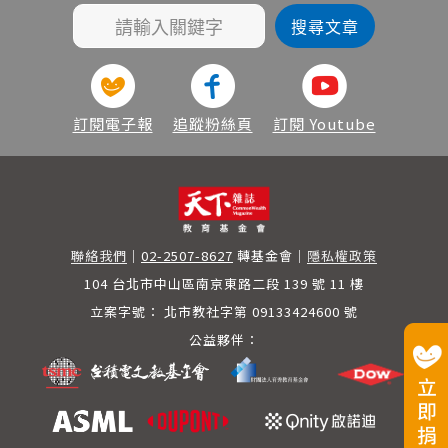
大躍進 PIRLS的研究
培養他們對優美中文的
夠認得這麼多字？答案
中文識字法、撰寫完整
方法是在全國選出150
欣賞與掌握能力。 相
是：「不學拼音，直接
教師參考書與學生練習
所小學，隨機抽樣一班
對於台灣小學一年級先
認識中文字，以生活經
本，提供小學使用，並
小學四年級的學生，以
學10周的ㄅㄆㄇㄈ拼
驗連結中文圖像，以母
與小學保持聯繫，根據
學生的母語為測試語
音，再連結中文習字，
語教學、普通話輔助，
教學現場的回饋，持續
言，讓學生在80分鐘
香港小學生直接認字的
重視心理詞彙，強調兒
創新研究，再進入校園
內閱讀兩篇試卷，內容
訂閱電子報
追蹤粉絲頁
訂閱 Youtube
方式讓台灣教師大呼不
童個人經驗的發展。」
實踐，是教育改革之所
包括資訊 類及文藝類
可思議，不教拼音，直
香港播道書院總校長盧
以不斷滾動的發電廠。
文章各一篇，測驗結束
接識字，香港是怎麼辦
偉成肯定地說：「母語
後，邀請學生、家長、
到的？ 小二中文課 學
非常重要，中文好，英
中文老師及校長回答閱
習合作互評 播道書院
文一定也會好。」 香
讀調查問卷，以全面了
二年級的教室正在上中
港播道書院是2006年
解閱讀態度、家庭環
文課，兩位中文老師吳
新設的學校，採行「一
聯絡我們
｜
02-2507-8627
轉基金會
｜
隱私權政策
境、學校環境與教學法
心儀和梁意丹流暢地主
條龍」結構，學生從小
等因素對小學生母 語
104 台北市中山區南京東路二段 139 號 11 樓
持著，整個課堂沒有片
一入學到高中畢業，將
閱讀能力的影響。
刻安靜，鬧哄哄的教室
立案字號：
北市教社字第 09133424600 號
在學校待上12年，從
裡，卻仍持續進行著教
幼童到青春期都在此
公益夥伴：
學。這一天，老師要大
地，總校長盧偉成說，
家複習上一堂課的故事
學校就像是孩子另一個
內容「小寶與小魚」，
家，所以「感覺是很重
先發給每一組學生「工
要的。」讓學生快樂學
作紙」（學習單），以
習，才能達到教育的目