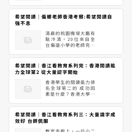
優勢能與世界互動、對
話？ 從芬蘭成功的經
驗中，讓我們發現營造
希望閱讀｜偏鄉老師香港考察:希望閱讀自
「世界第一」品牌的魔
強不息
法，不外乎是教育了。
教育讓每個孩子的夢想
清晨的桃園機場大廳有
能無限延伸；教育也讓
點冷清，20位來自全
每個生命擁有獨特的時
台偏遠小學的老師充滿
代聲音；甚至，教育是
期待與忐忑，她們正準
一個國家與世界競爭的
備啟程前往香港進行學
唯一資產。同時我們也
習之旅。這場由天下雜
希望閱讀｜香江看教育系列完：香港閱讀能
發現芬蘭教育能連年驚
誌教育基金會召集的香
力全球第2 從大量認字開始
豔全球的原因在於：芬
港學習之旅，從全台2
蘭的小孩會主動想、主
百所希望閱讀聯盟小學
香港學生的閱讀能力排
動問、主動找答案。而
甄選種籽教師，希望透
名全球第二的 成功因
喜歡思考、喜歡發問、
過考察他山之石，突破
素是什麼？香港大學教
喜歡找答案的孩子，他
台灣推廣閱讀的瓶頸與
育學院中文教育研究中
們共同的特點就是喜歡
困境。 3天的行程密集
心總監謝錫金教授認
閱讀、隨時隨地都能與
而充實，香港大學「高
為，「識字，要從大量
希望閱讀｜香江看教育系列三：大量識字成
閱讀的環境接軌。 余
效識字法」的研發團隊
認字開始。」學生從小
秋雨教授曾說：「閱讀
效好 台師佩服
與主持人謝錫金教授，
大量識字，閱讀故事書
為了擺脫平庸，透過古
安排了豐富的參訪，帶
中從不求甚解開始，從
教室走廊上，一位小二
今澆灌。」我們也了解